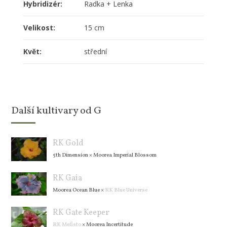
Hybridizér:
Radka + Lenka
Velikost:
15 cm
Květ:
střední
Další kultivary od G
RK Gold
5th Dimension
×
Moorea Imperial Blossom
RK Gaia
Moorea Ocean Blue
×
RK Blue Universe
RK Gate Keeper
RK Mefisto
×
Moorea Incertitude