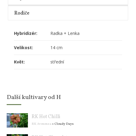
Rodiče
Hybridizér:
Radka + Lenka
Velikost:
14 cm
Květ:
střední
Další kultivary od H
RK Hot Chilli
RK Avenenza
×
Cloudy Days