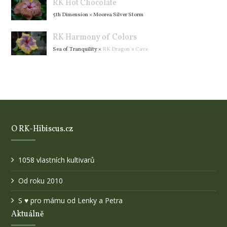
RK Hot Chocolate
5th Dimension
×
Moorea Silver Storm
RK Harmony of Colors
Sea of Tranquility
×
RK Dragon´s Cave
O RK-Hibiscus.cz
1058 vlastních kultivarů
Od roku 2010
S ♥ pro mámu od Lenky a Petra
Aktuálně