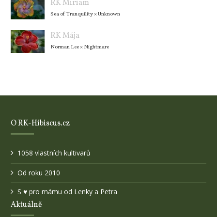
RK Miriam
Sea of Tranquility
×
Unknown
RK Mája
Norman Lee
×
Nightmare
O RK-Hibiscus.cz
1058 vlastních kultivarů
Od roku 2010
S ♥ pro mámu od Lenky a Petra
Aktuálně