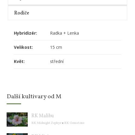
Rodiče
Hybridizér:
Radka + Lenka
Velikost:
15 cm
Květ:
střední
Další kultivary od M
RK Malibu
RK Midnight Zephyr
×
RK Gemstone