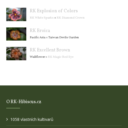
RK Explosion of Colors
RK White Sparks
×
RK Diamond Crown
RK Eroica
Pacific Aria
×
Taiwan Devils Garden
RK Excellent Brown
Wallflower
×
RK Magic Red Eye
O RK-Hibiscus.cz
1058 vlastních kultivarů